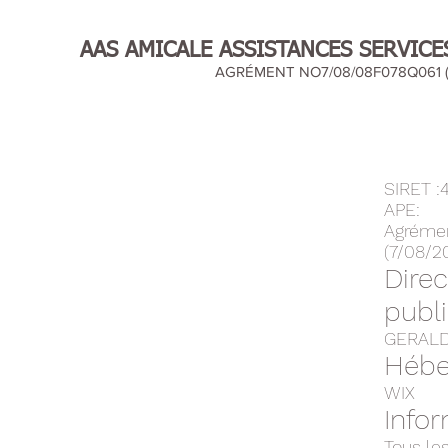
AAS AMICALE ASSISTANCES SERVICE
AGRÉMENT NO7/08/08F078Q061 (
SIRET 
APE:
Agréme
(7/08/2
Dire
publ
GERALD
Hébe
WIX
Infor
Tous les