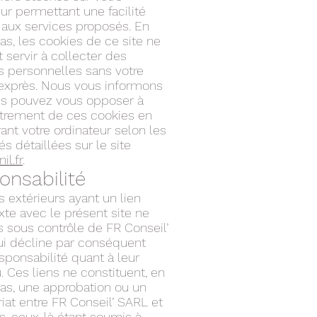
ur permettant une facilité
 aux services proposés. En
as, les cookies de ce site ne
 servir à collecter des
 personnelles sans votre
exprès. Nous vous informons
s pouvez vous opposer à
istrement de ces cookies en
ant votre ordinateur selon les
s détaillées sur le site
il.fr
.
onsabilité
s extérieurs ayant un lien
xte avec le présent site ne
s sous contrôle de FR Conseil’
i décline par conséquent
sponsabilité quant à leur
. Ces liens ne constituent, en
as, une approbation ou un
iat entre FR Conseil’ SARL et
s, ceux-là étant soumis à