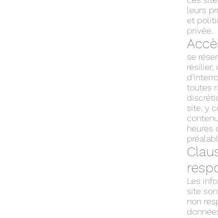
leurs pr
et polit
privée.
Accè
se réser
résilier
d’inter
toutes r
discréti
site, y
contenu,
heures d
préalabl
Clau
respo
Les info
site so
non resp
données 