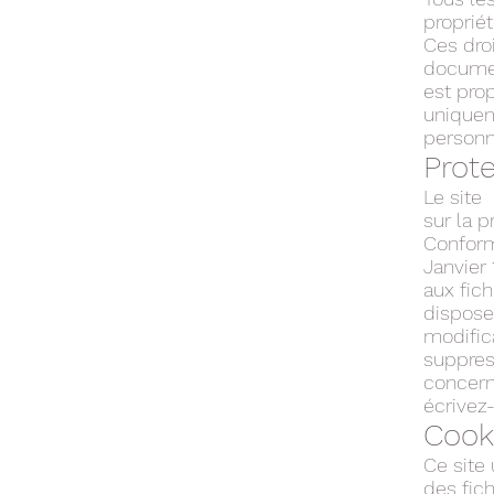
proprié
Ces droi
documen
est pro
uniquem
personn
Prot
Le site 
sur la p
Conform
Janvier 
aux fich
disposez
modifica
suppres
concerne
écrivez
Cook
Ce site 
des fich