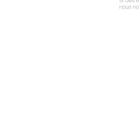
Si des e
nous nou