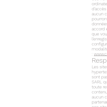
ordinate
d’accès
aucun c
pourront
données
accord 
que vou
l’enreg
configur
modalité
:
www.cn
Resp
Les site
hyperte
sont pa
SARL qu
toute re
contenu
aucun c
partenar
ces site