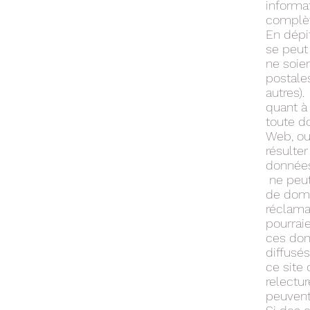
informa
complèt
En dépit
se peut
ne soie
postale
autres).
quant à 
toute d
Web, ou
résulter
données
ne peut
de domm
réclama
pourraie
ces do
diffusés
ce site 
relectu
peuvent