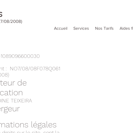
S
7/08/2008)
Accueil
Services
Nos Tarifs
Aides f
:41089096600030
nt : NO7/08/08F078Q061
008)
cteur de
ication
INE TEIXEIRA
rgeur
mations légales
 droits sur le site sont la