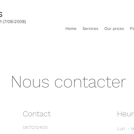
S
 (7/08/2008)
Home
Services
Our prices
Fi
Nous contacter
Contact
Heur
0671212400
Lun. - V